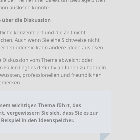
Sie den Teilnehmer direkt um Beiträge bitten
tion auslösen könnte.
 über die Diskussion
liche konzentriert und die Zeit nicht
rechen. Auch wenn Sie eine Sichtweise nicht
 lernen oder sie kann andere Ideen auslösen.
 die Diskussion vom Thema abweicht oder
Fällen liegt es definitiv an Ihnen zu handeln.
ewussten, professionellen und freundlichen
bemerken.
inem wichtigen Thema führt, das
t, vergewissern Sie sich, dass Sie es zur
eispiel in den Ideenspeicher.