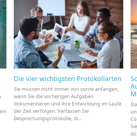
Die vier wichtigsten Protokollarten
Sc
A
Sie müssen nicht immer von vorne anfangen,
M
wenn Sie die vorherigen Aufgaben
n
dokumentieren und ihre Entwicklung im Laufe
Da
der Zeit verfolgen. Verfassen Sie
ein
un
Besprechungsprotokolle, di
...
Co
Si
si