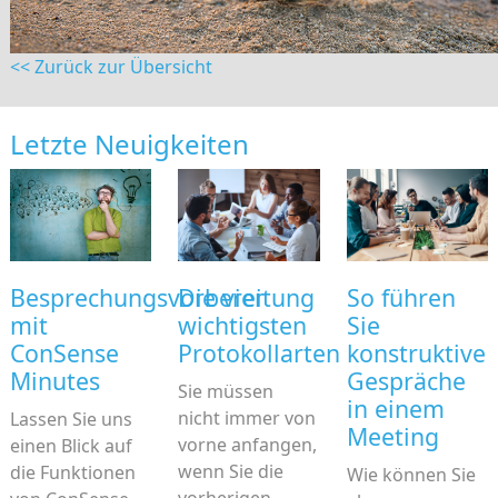
<< Zurück zur Übersicht
Letzte Neuigkeiten
Besprechungsvorbereitung
Die vier
So führen
mit
wichtigsten
Sie
ConSense
Protokollarten
konstruktive
Minutes
Gespräche
Sie müssen
in einem
nicht immer von
Lassen Sie uns
Meeting
vorne anfangen,
einen Blick auf
wenn Sie die
die Funktionen
Wie können Sie