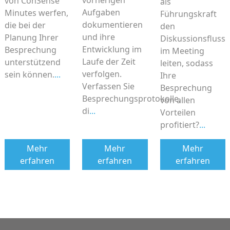
vorherigen
von ConSense
als
Aufgaben
Minutes werfen,
Führungskraft
dokumentieren
die bei der
den
und ihre
Planung Ihrer
Diskussionsfluss
Entwicklung im
Besprechung
im Meeting
Laufe der Zeit
unterstützend
leiten, sodass
verfolgen.
sein können.
...
Ihre
Verfassen Sie
Besprechung
Besprechungsprotokolle,
von allen
di
...
Vorteilen
profitiert?
...
Mehr
Mehr
Mehr
erfahren
erfahren
erfahren